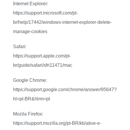
Internet Explorer:
https://support.microsoft.com/pt-
br/help/17442/windows-internet-explorer-delete-
manage-cookies
Safari:
https://support.apple.com/pt-
br/guide/safari/sfri11471/mac
Google Chrome:
https://support.google.com/chrome/answer/95647?
hl=pt-BR&hlrm=pt
Mozila Firefox:
https://support.mozilla.org/pt-BR/kb/ative-e-